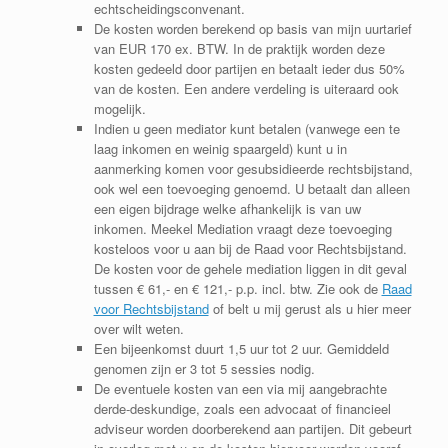
echtscheidingsconvenant.
De kosten worden berekend op basis van mijn uurtarief
van EUR 170 ex. BTW. In de praktijk worden deze
kosten gedeeld door partijen en betaalt ieder dus 50%
van de kosten. Een andere verdeling is uiteraard ook
mogelijk.
Indien u geen mediator kunt betalen (vanwege een te
laag inkomen en weinig spaargeld) kunt u in
aanmerking komen voor gesubsidieerde rechtsbijstand,
ook wel een toevoeging genoemd. U betaalt dan alleen
een eigen bijdrage welke afhankelijk is van uw
inkomen. Meekel Mediation vraagt deze toevoeging
kosteloos voor u aan bij de Raad voor Rechtsbijstand.
De kosten voor de gehele mediation liggen in dit geval
tussen € 61,- en € 121,- p.p. incl. btw. Zie ook de
Raad
voor Rechtsbijstand
of belt u mij gerust als u hier meer
over wilt weten.
Een bijeenkomst duurt 1,5 uur tot 2 uur. Gemiddeld
genomen zijn er 3 tot 5 sessies nodig.
De eventuele kosten van een via mij aangebrachte
derde-deskundige, zoals een advocaat of financieel
adviseur worden doorberekend aan partijen. Dit gebeurt